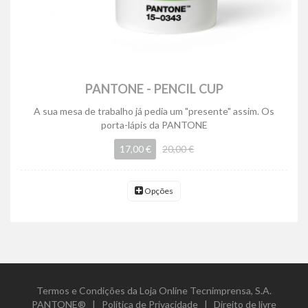
PANTONE - PENCIL CUP
A sua mesa de trabalho já pedia um "presente" assim. Os
porta-lápis da PANTONE
17,00 €
20,00 €
Opções
Termos e Condições da Loja Online Tecnimprensa, S.A.
PANTONE®
|
Política de Privacidade
|
Direito de livre